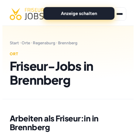
Anzeige schalten
★ Premium-Jobs
Start
·
Orte
·
Regensburg
· Brennberg
Alle Jobs
ORT
Friseur-Jobs in
Für Bewerber
Brennberg
Marken
News
Anzeige schalten
Arbeiten als Friseur:in in
Brennberg