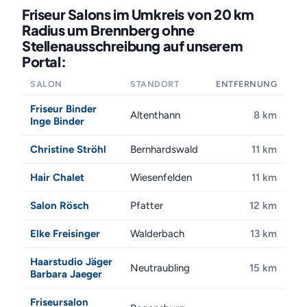
Friseur Salons im Umkreis von 20 km
Radius um Brennberg ohne
Stellenausschreibung auf unserem
Portal:
SALON
STANDORT
ENTFERNUNG
Friseur Binder
Altenthann
8 km
Inge Binder
Christine Ströhl
Bernhardswald
11 km
Hair Chalet
Wiesenfelden
11 km
Salon Rösch
Pfatter
12 km
Elke Freisinger
Walderbach
13 km
Haarstudio Jäger
Neutraubling
15 km
Barbara Jaeger
Friseursalon