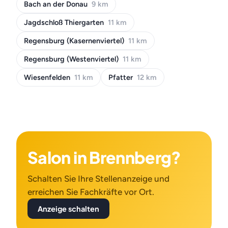
Bach an der Donau
9 km
Jagdschloß Thiergarten
11 km
Regensburg (Kasernenviertel)
11 km
Regensburg (Westenviertel)
11 km
Wiesenfelden
11 km
Pfatter
12 km
Salon in Brennberg?
Schalten Sie Ihre Stellenanzeige und
erreichen Sie Fachkräfte vor Ort.
Anzeige schalten