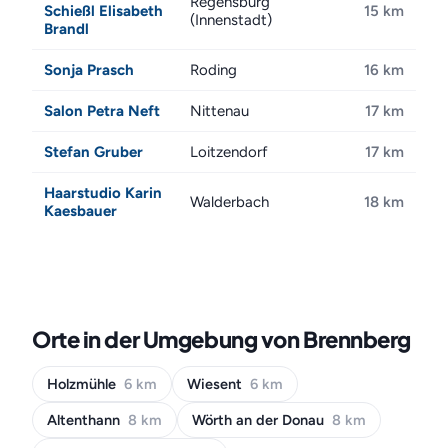
Regensburg
Schießl Elisabeth
15 km
(Innenstadt)
Brandl
Sonja Prasch
Roding
16 km
Salon Petra Neft
Nittenau
17 km
Stefan Gruber
Loitzendorf
17 km
Haarstudio Karin
Walderbach
18 km
Kaesbauer
Orte in der Umgebung von Brennberg
Holzmühle
6 km
Wiesent
6 km
Altenthann
8 km
Wörth an der Donau
8 km