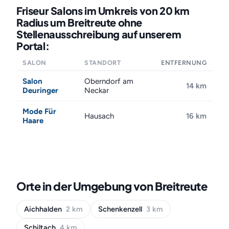
Friseur Salons im Umkreis von 20 km
Radius um Breitreute ohne
Stellenausschreibung auf unserem
Portal:
SALON
STANDORT
ENTFERNUNG
Salon
Oberndorf am
14 km
Deuringer
Neckar
Mode Für
Hausach
16 km
Haare
Orte in der Umgebung von Breitreute
Aichhalden
2 km
Schenkenzell
3 km
Schiltach
4 km