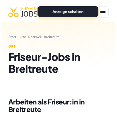
Anzeige schalten
★ Premium-Jobs
Start
·
Orte
·
Rottweil
· Breitreute
Alle Jobs
ORT
Friseur-Jobs in
Für Bewerber
Breitreute
Marken
News
Anzeige schalten
Arbeiten als Friseur:in in
Breitreute