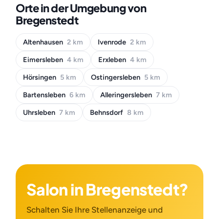
Orte in der Umgebung von
Bregenstedt
Altenhausen
2 km
Ivenrode
2 km
Eimersleben
4 km
Erxleben
4 km
Hörsingen
5 km
Ostingersleben
5 km
Bartensleben
6 km
Alleringersleben
7 km
Uhrsleben
7 km
Behnsdorf
8 km
Salon in Bregenstedt?
Schalten Sie Ihre Stellenanzeige und