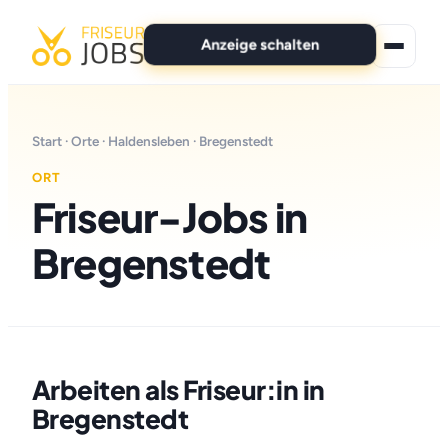
Anzeige schalten
★ Premium-Jobs
Start
·
Orte
·
Haldensleben
· Bregenstedt
Alle Jobs
ORT
Friseur-Jobs in
Für Bewerber
Bregenstedt
Marken
News
Anzeige schalten
Arbeiten als Friseur:in in
Bregenstedt