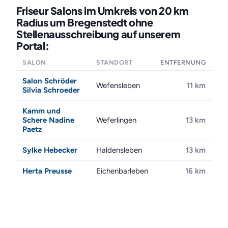
Friseur Salons im Umkreis von 20 km
Radius um Bregenstedt ohne
Stellenausschreibung auf unserem
Portal:
SALON
STANDORT
ENTFERNUNG
Salon Schröder
Wefensleben
11 km
Silvia Schroeder
Kamm und
Schere Nadine
Weferlingen
13 km
Paetz
Sylke Hebecker
Haldensleben
13 km
Herta Preusse
Eichenbarleben
16 km