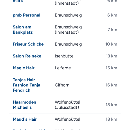
mili´s
6 km
(Innenstadt)
pmb Personal
Braunschweig
6 km
Salon am
Braunschweig
7 km
Bankplatz
(Innenstadt)
Friseur Schicke
Braunschweig
10 km
Salon Reineke
Isenbüttel
13 km
Magic Hair
Leiferde
15 km
Tanjas Hair
Fashion Tanja
Gifhorn
16 km
Fendrich
Haarmoden
Wolfenbüttel
18 km
Michaelis
(Juliusstadt)
Maud´s Hair
Wolfenbüttel
18 km