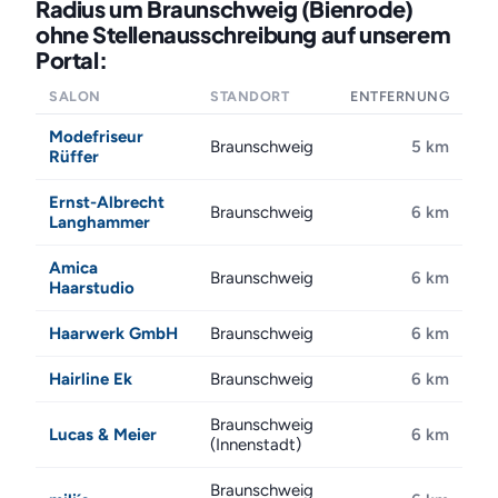
Radius um Braunschweig (Bienrode)
ohne Stellenausschreibung auf unserem
Portal:
SALON
STANDORT
ENTFERNUNG
Modefriseur
Braunschweig
5 km
Rüffer
Ernst-Albrecht
Braunschweig
6 km
Langhammer
Amica
Braunschweig
6 km
Haarstudio
Haarwerk GmbH
Braunschweig
6 km
Hairline Ek
Braunschweig
6 km
Braunschweig
Lucas & Meier
6 km
(Innenstadt)
Braunschweig