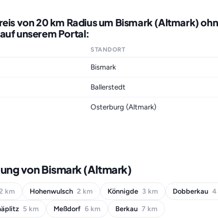
reis von 20 km Radius um Bismark (Altmark) oh
auf unserem Portal:
STANDORT
Bismark
Ballerstedt
Osterburg (Altmark)
ung von Bismark (Altmark)
2 km
Hohenwulsch
2 km
Könnigde
3 km
Dobberkau
4
äplitz
5 km
Meßdorf
6 km
Berkau
7 km