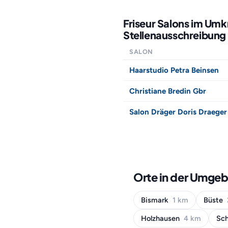
Friseur Salons im Umk
Stellenausschreibung 
SALON
Haarstudio Petra Beinsen
Christiane Bredin Gbr
Salon Dräger Doris Draeger
Orte in der Umgeb
Bismark
1 km
Büste
Holzhausen
4 km
Sch