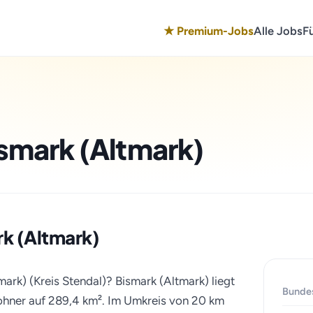
★ Premium-Jobs
Alle Jobs
F
ismark (Altmark)
ark (Altmark)
mark) (Kreis Stendal)? Bismark (Altmark) liegt
Bunde
ohner auf 289,4 km². Im Umkreis von 20 km