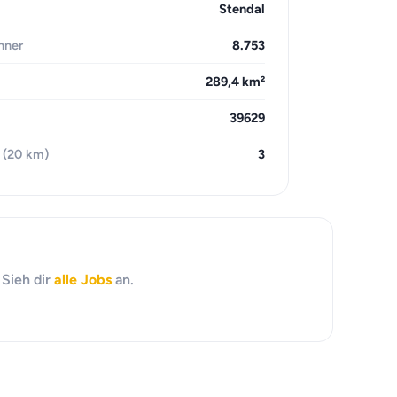
Stendal
hner
8.753
289,4 km²
39629
 (20 km)
3
 Sieh dir
alle Jobs
an.