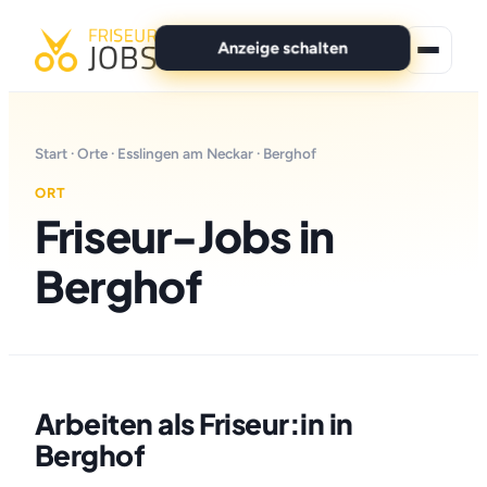
Anzeige schalten
★ Premium-Jobs
Start
·
Orte
·
Esslingen am Neckar
· Berghof
Alle Jobs
ORT
Friseur-Jobs in
Für Bewerber
Berghof
Marken
News
Anzeige schalten
Arbeiten als Friseur:in in
Berghof