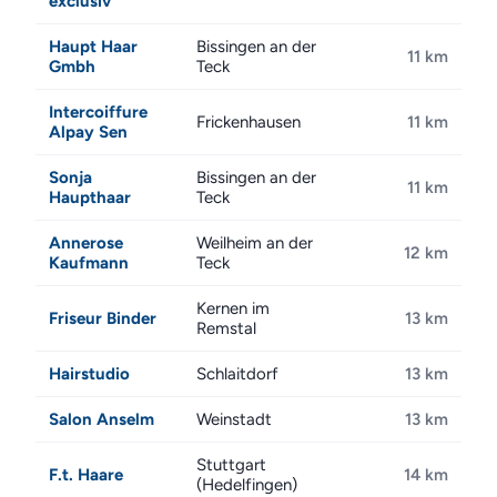
exclusiv
Haupt Haar
Bissingen an der
11 km
Gmbh
Teck
Intercoiffure
Frickenhausen
11 km
Alpay Sen
Sonja
Bissingen an der
11 km
Haupthaar
Teck
Annerose
Weilheim an der
12 km
Kaufmann
Teck
Kernen im
Friseur Binder
13 km
Remstal
Hairstudio
Schlaitdorf
13 km
Salon Anselm
Weinstadt
13 km
Stuttgart
F.t. Haare
14 km
(Hedelfingen)