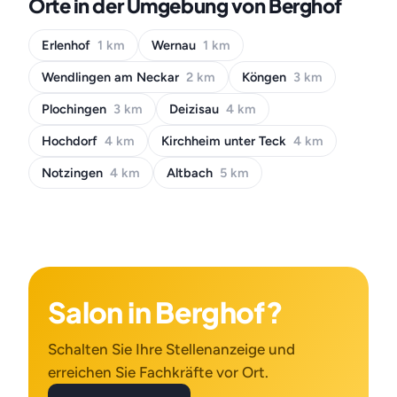
Orte in der Umgebung von Berghof
Erlenhof
1 km
Wernau
1 km
Wendlingen am Neckar
2 km
Köngen
3 km
Plochingen
3 km
Deizisau
4 km
Hochdorf
4 km
Kirchheim unter Teck
4 km
Notzingen
4 km
Altbach
5 km
Salon in Berghof?
Schalten Sie Ihre Stellenanzeige und
erreichen Sie Fachkräfte vor Ort.