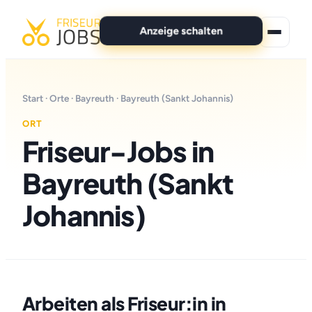
Anzeige schalten
★ Premium-Jobs
Start
·
Orte
·
Bayreuth
· Bayreuth (Sankt Johannis)
Alle Jobs
ORT
Friseur-Jobs in
Für Bewerber
Bayreuth (Sankt
Marken
Johannis)
News
Anzeige schalten
Arbeiten als Friseur:in in