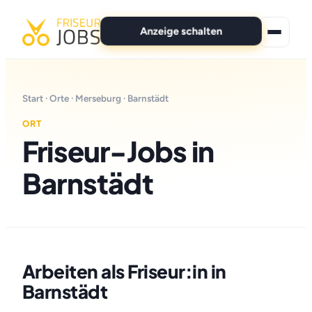
Anzeige schalten
★ Premium-Jobs
Start
·
Orte
·
Merseburg
· Barnstädt
Alle Jobs
ORT
Friseur-Jobs in
Für Bewerber
Barnstädt
Marken
News
Anzeige schalten
Arbeiten als Friseur:in in
Barnstädt