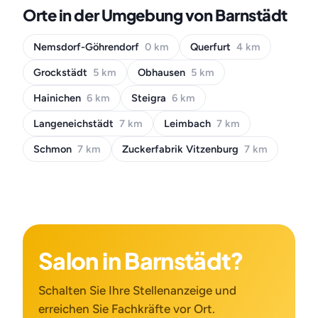
Orte in der Umgebung von Barnstädt
Nemsdorf-Göhrendorf
0 km
Querfurt
4 km
Grockstädt
5 km
Obhausen
5 km
Hainichen
6 km
Steigra
6 km
Langeneichstädt
7 km
Leimbach
7 km
Schmon
7 km
Zuckerfabrik Vitzenburg
7 km
Salon in Barnstädt?
Schalten Sie Ihre Stellenanzeige und
erreichen Sie Fachkräfte vor Ort.