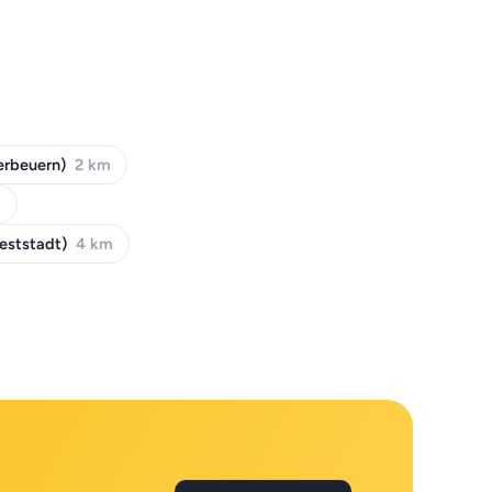
erbeuern)
2 km
m
eststadt)
4 km