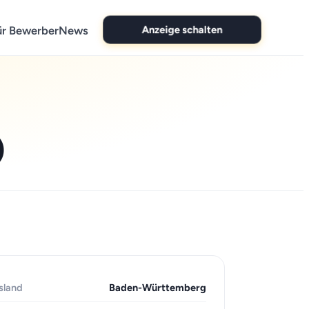
Anzeige schalten
ür Bewerber
News
)
sland
Baden-Württemberg