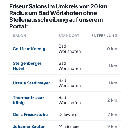
Friseur Salons im Umkreis von 20 km
Radius um Bad Wörishofen ohne
Stellenausschreibung auf unserem
Portal:
SALON
STANDORT
ENTFERNUNG
Bad
Coiffeur Koenig
0 km
Wörishofen
Steigenberger
Bad
1 km
Hotel
Wörishofen
Bad
Ursula Stadlmayer
1 km
Wörishofen
Thermenfriseur
Bad
2 km
König
Wörishofen
Gelis Frisierstube
Dirlewang
7 km
Johanna Sauter
Mindelheim
9 km