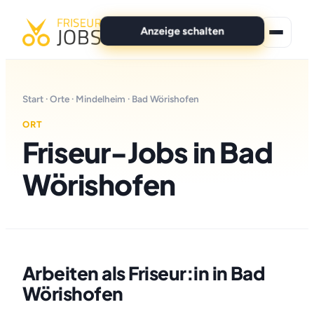
Anzeige schalten
★ Premium-Jobs
Start
·
Orte
·
Mindelheim
· Bad Wörishofen
Alle Jobs
ORT
Friseur-Jobs in Bad
Für Bewerber
Wörishofen
Marken
News
Anzeige schalten
Arbeiten als Friseur:in in Bad
Wörishofen