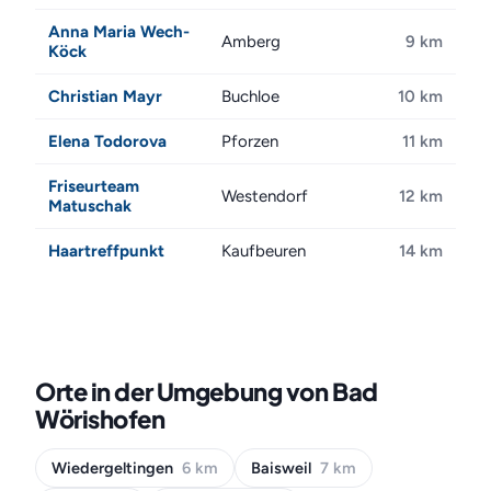
Anna Maria Wech-
Amberg
9 km
Köck
Christian Mayr
Buchloe
10 km
Elena Todorova
Pforzen
11 km
Friseurteam
Westendorf
12 km
Matuschak
Haartreffpunkt
Kaufbeuren
14 km
Orte in der Umgebung von Bad
Wörishofen
Wiedergeltingen
6 km
Baisweil
7 km