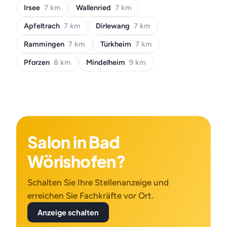
Irsee
7 km
Wallenried
7 km
Apfeltrach
7 km
Dirlewang
7 km
Rammingen
7 km
Türkheim
7 km
Pforzen
8 km
Mindelheim
9 km
Salon in Bad
Wörishofen?
Schalten Sie Ihre Stellenanzeige und
erreichen Sie Fachkräfte vor Ort.
Anzeige schalten