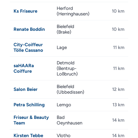
Herford
Ks Friseure
10 km
(Herringhausen)
Bielefeld
Renate Boddin
10 km
(Brake)
City-Coiffeur
Lage
11 km
Tölle Cassano
Detmold
saHAARa
(Bentrup-
11 km
Coiffure
Loßbruch)
Bielefeld
Salon Beier
12 km
(Ubbedissen)
Petra Schilling
Lemgo
13 km
Friseur & Beauty
Bad
14 km
Team
Oeynhausen
Kirsten Tebbe
Vlotho
14 km