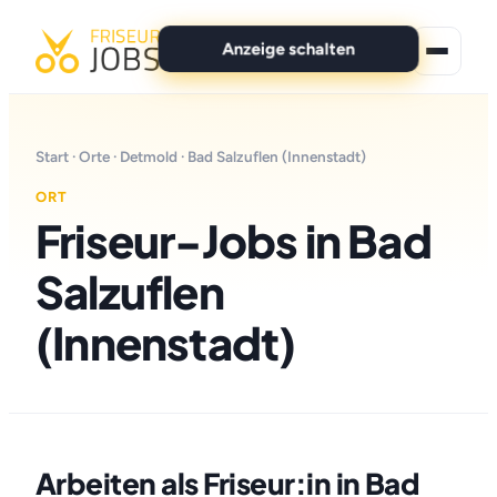
Anzeige schalten
★ Premium-Jobs
Start
·
Orte
·
Detmold
· Bad Salzuflen (Innenstadt)
Alle Jobs
ORT
Friseur-Jobs in Bad
Für Bewerber
Salzuflen
Marken
(Innenstadt)
News
Anzeige schalten
Arbeiten als Friseur:in in Bad