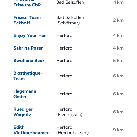
Bad Salzuflen
1 km
Friseure GbR
Friseur Team
Bad Salzuflen
2 km
Eckhoff
(Schötmar)
Enjoy Your Hair
Herford
4 km
Sabrina Poser
Herford
4 km
Swetlana Beck
Herford
5 km
Biosthetique-
Herford
6 km
Team
Hagemann
Herford
6 km
Gmbh
Ruediger
Herford
6 km
Wagnitz
(Elverdissen)
Edith
Herford
9 km
Vlothoerbäumer
(Herringhausen)