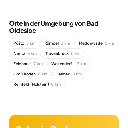
Orte in der Umgebung von Bad
Oldesloe
Pölitz
3 km
Rümpel
3 km
Meddewade
5 km
Neritz
6 km
Travenbrück
6 km
Feldhorst
7 km
Wakendorf I
7 km
Groß Boden
8 km
Lasbek
8 km
Reinfeld (Holstein)
8 km