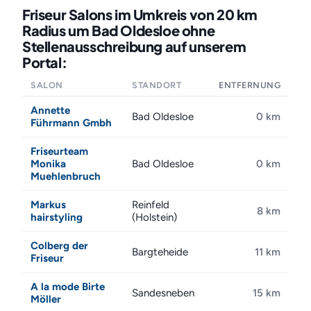
Friseur Salons im Umkreis von 20 km
Radius um Bad Oldesloe ohne
Stellenausschreibung auf unserem
Portal:
SALON
STANDORT
ENTFERNUNG
Annette
Bad Oldesloe
0 km
Führmann Gmbh
Friseurteam
Monika
Bad Oldesloe
0 km
Muehlenbruch
Markus
Reinfeld
8 km
hairstyling
(Holstein)
Colberg der
Bargteheide
11 km
Friseur
A la mode Birte
Sandesneben
15 km
Möller