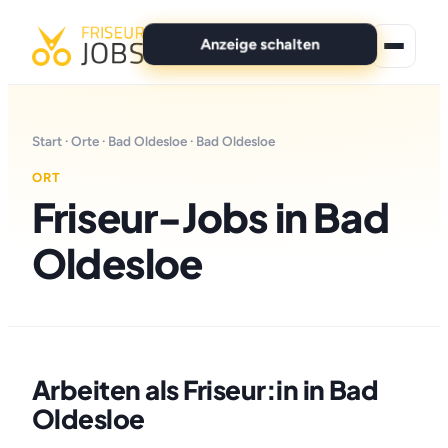
Anzeige schalten
★ Premium-Jobs
Start
·
Orte
·
Bad Oldesloe
· Bad Oldesloe
Alle Jobs
ORT
Friseur-Jobs in Bad
Für Bewerber
Oldesloe
Marken
News
Anzeige schalten
Arbeiten als Friseur:in in Bad
Oldesloe