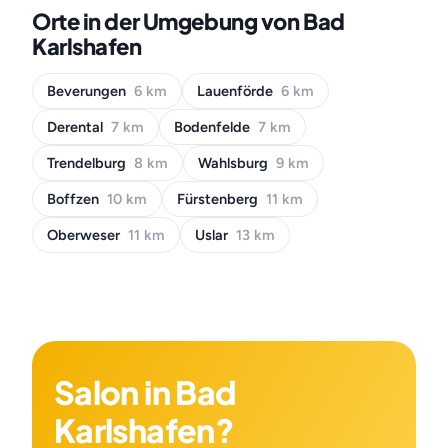
Orte in der Umgebung von Bad
Karlshafen
Beverungen
6 km
Lauenförde
6 km
Derental
7 km
Bodenfelde
7 km
Trendelburg
8 km
Wahlsburg
9 km
Boffzen
10 km
Fürstenberg
11 km
Oberweser
11 km
Uslar
13 km
Salon in Bad
Karlshafen?