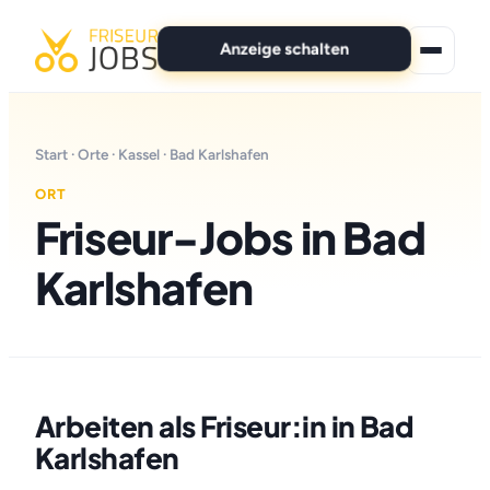
Anzeige schalten
★ Premium-Jobs
Start
·
Orte
·
Kassel
· Bad Karlshafen
Alle Jobs
ORT
Friseur-Jobs in Bad
Für Bewerber
Karlshafen
Marken
News
Anzeige schalten
Arbeiten als Friseur:in in Bad
Karlshafen