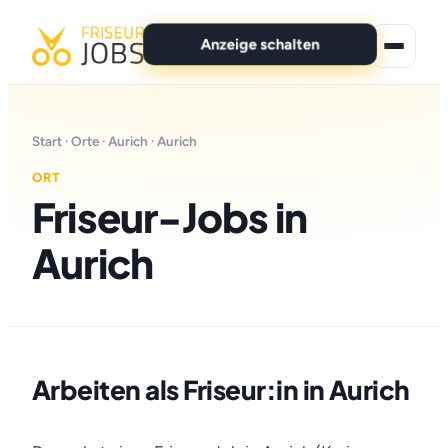
Anzeige schalten
★ Premium-Jobs
Start
·
Orte
·
Aurich
· Aurich
Alle Jobs
ORT
Friseur-Jobs in
Für Bewerber
Aurich
Marken
News
Anzeige schalten
Arbeiten als Friseur:in in Aurich