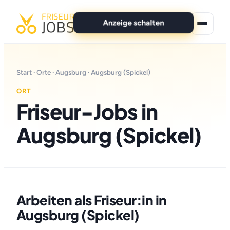
Anzeige schalten
★ Premium-Jobs
Start
·
Orte
·
Augsburg
· Augsburg (Spickel)
Alle Jobs
ORT
Friseur-Jobs in
Für Bewerber
Augsburg (Spickel)
Marken
News
Anzeige schalten
Arbeiten als Friseur:in in
Augsburg (Spickel)