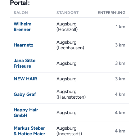
Portal:
SALON
STANDORT
ENTFERNUNG
Wilhelm
Augsburg
1 km
Brenner
(Hochzoll)
Augsburg
Haarnetz
3 km
(Lechhausen)
Jana Sitte
Augsburg
3 km
Friseure
NEW HAIR
Augsburg
3 km
Augsburg
Gaby Graf
4 km
(Haunstetten)
Happy Hair
Augsburg
4 km
GmbH
Markus Steber
Augsburg
4 km
& Hatice Maier
(Innenstadt)