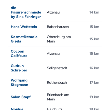
die
Frisurenschmiede
Alzenau
14 km
by Sina Fehringer
Hans Wettstein
Babenhausen
15 km
Kosmetikstudio
Obernburg am
15 km
Gisela
Main
Cocoon
Alzenau
15 km
Coiffeure
Gudrun
Seligenstadt
16 km
Schreiber
Wolfgang
Rothenbuch
17 km
Stegmann
Erlenbach am
Salon Stapf
19 km
Main
Noidue
Hainburg
19 km