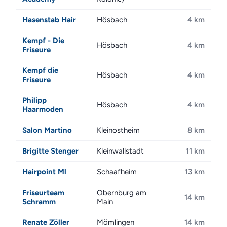
Hasenstab Hair
Hösbach
4 km
Kempf - Die
Hösbach
4 km
Friseure
Kempf die
Hösbach
4 km
Friseure
Philipp
Hösbach
4 km
Haarmoden
Salon Martino
Kleinostheim
8 km
Brigitte Stenger
Kleinwallstadt
11 km
Hairpoint Ml
Schaafheim
13 km
Friseurteam
Obernburg am
14 km
Schramm
Main
Renate Zöller
Mömlingen
14 km