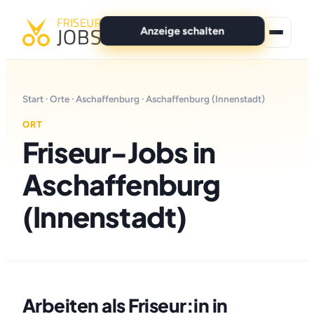
Anzeige schalten
★ Premium-Jobs
Start
·
Orte
·
Aschaffenburg
· Aschaffenburg (Innenstadt)
Alle Jobs
ORT
Friseur-Jobs in
Für Bewerber
Aschaffenburg
Marken
(Innenstadt)
News
Anzeige schalten
Arbeiten als Friseur:in in