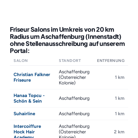
Friseur Salons im Umkreis von 20 km
Radius um Aschaffenburg (Innenstadt)
ohne Stellenausschreibung auf unserem
Portal:
SALON
STANDORT
ENTFERNUNG
Aschaffenburg
Christian Falkner
(Österreicher
1 km
Friseure
Kolonie)
Hanaa Topcu -
Aschaffenburg
1 km
Schön & Sein
Suhairline
Aschaffenburg
1 km
Intercoiffure
Aschaffenburg
Hock Hair
(Österreicher
2 km
Academy
Kolonie)