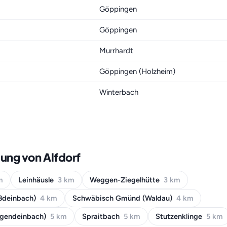
Göppingen
Göppingen
Murrhardt
Göppingen (Holzheim)
Winterbach
ung von Alfdorf
m
Leinhäusle
3 km
Weggen-Ziegelhütte
3 km
ßdeinbach)
4 km
Schwäbisch Gmünd (Waldau)
4 km
gendeinbach)
5 km
Spraitbach
5 km
Stutzenklinge
5 km