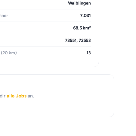
Waiblingen
hner
7.031
68,5 km²
73551, 73553
 (20 km)
13
dir
alle Jobs
an.