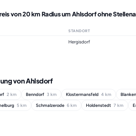
reis von 20 km Radius um Ahlsdorf ohne Stellen
STANDORT
Hergisdorf
ung von Ahlsdorf
orf
2 km
Benndorf
3 km
Klostermansfeld
4 km
Blanke
elburg
5 km
Schmalzerode
6 km
Holdenstedt
7 km
E