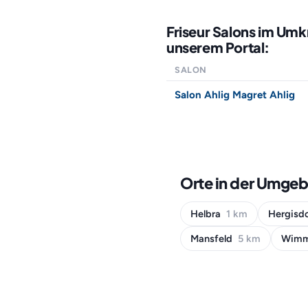
Friseur Salons im Umk
unserem Portal:
SALON
Salon Ahlig Magret Ahlig
Orte in der Umgeb
Helbra
1 km
Hergisd
Mansfeld
5 km
Wimm