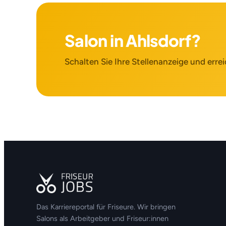
Salon in Ahlsdorf?
Schalten Sie Ihre Stellenanzeige und errei
Das Karriereportal für Friseure. Wir bringen
Salons als Arbeitgeber und Friseur:innen