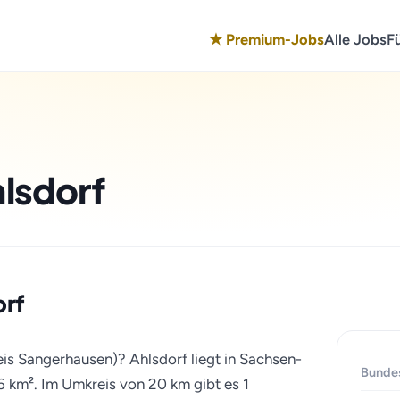
★ Premium-Jobs
Alle Jobs
F
hlsdorf
orf
eis Sangerhausen)? Ahlsdorf liegt in Sachsen-
Bunde
6 km². Im Umkreis von 20 km gibt es 1