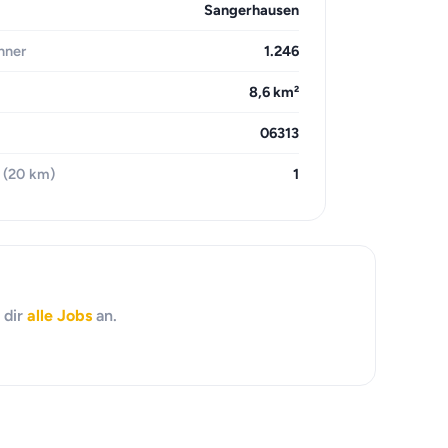
Sangerhausen
hner
1.246
8,6 km²
06313
 (20 km)
1
 dir
alle Jobs
an.