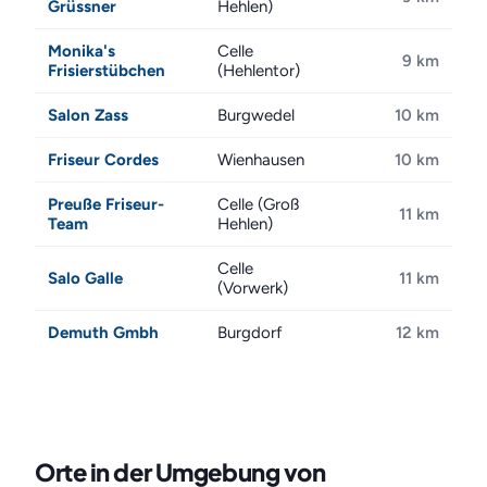
Grüssner
Hehlen)
Monika's
Celle
9 km
Frisierstübchen
(Hehlentor)
Salon Zass
Burgwedel
10 km
Friseur Cordes
Wienhausen
10 km
Preuße Friseur-
Celle (Groß
11 km
Team
Hehlen)
Celle
Salo Galle
11 km
(Vorwerk)
Demuth Gmbh
Burgdorf
12 km
Orte in der Umgebung von