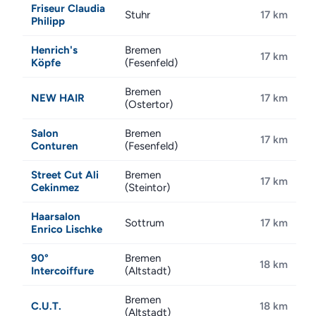
Friseur Claudia
Stuhr
17 km
Philipp
Henrich's
Bremen
17 km
Köpfe
(Fesenfeld)
Bremen
NEW HAIR
17 km
(Ostertor)
Salon
Bremen
17 km
Conturen
(Fesenfeld)
Street Cut Ali
Bremen
17 km
Cekinmez
(Steintor)
Haarsalon
Sottrum
17 km
Enrico Lischke
90°
Bremen
18 km
Intercoiffure
(Altstadt)
Bremen
C.U.T.
18 km
(Altstadt)