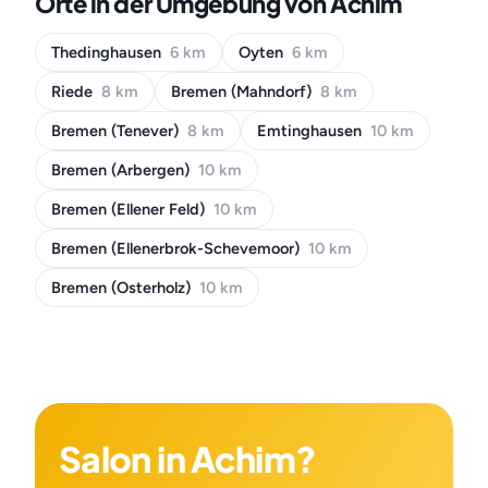
Orte in der Umgebung von Achim
Thedinghausen
6 km
Oyten
6 km
Riede
8 km
Bremen (Mahndorf)
8 km
Bremen (Tenever)
8 km
Emtinghausen
10 km
Bremen (Arbergen)
10 km
Bremen (Ellener Feld)
10 km
Bremen (Ellenerbrok-Schevemoor)
10 km
Bremen (Osterholz)
10 km
Salon in Achim?