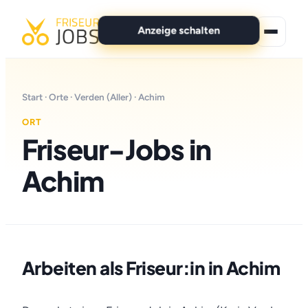
Anzeige schalten
★ Premium-Jobs
Start
·
Orte
·
Verden (Aller)
· Achim
Alle Jobs
ORT
Friseur-Jobs in
Für Bewerber
Achim
Marken
News
Anzeige schalten
Arbeiten als Friseur:in in Achim