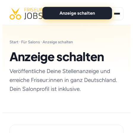
Anzeige schalten
★ Premium-Jobs
Start
·
Für Salons
· Anzeige schalten
Alle Jobs
Anzeige schalten
Für Bewerber
Veröffentliche Deine Stellenanzeige und
Marken
erreiche Friseur:innen in ganz Deutschland.
Dein Salonprofil ist inklusive.
News
Anzeige schalten