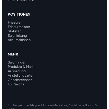
Orte & Stadtteile
POSITIONEN
Friseure
Friseurmeister
Stylisten
Salonleitung
Alle Positionen
MEHR
Salonfinder
Produkte & Marken
Ausbildung
Anstellungsarten
Gehaltsrechner
Für Salons
Ein Projekt der
Maynert Online Marketing GmbH
aus Bonn · ©